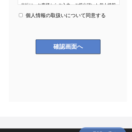
当社は、お客様からご入力、ご提出頂いた個人情報
を、お客様に対するサービス向上、商品の開発を目
個人情報の取扱いについて同意する
的に使用いたします。また、ご提供頂いた個人情報
は、次の目的に使用いたします。
・お客様からお申し込み頂いたサービスをご案内、
ご提供および確認するため。
・お客様からご請求頂いた資料をお送りするため。
・お客様からのお問い合わせにお答えするため。
・お客様へのサービスや商品に関する情報提供、ご
案内を郵便での送信や電話にてご提供するため。
当社は、次の場合を除き、お客様に無断で個人情報
を第三者に譲渡および開示することはありません。
・上記の「個人情報の使用目的」に基づく運営のた
めの目的。
・法的な根拠が認められる場合。
・お客様の同意があった場合。